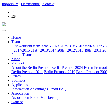
Impressum
|
Datenschutz
|
Kontakt
DE
EN
Home
Team
33rd - current team
32nd - 2024/2025
31st - 2023/2024
30th - 
- 2014/2015
21st - 2013/2014
20th - 2012/2013
19th - 2011/20
further Teams
Moot
Premoot
About the Berlin Premoot
Berlin Premoot 2024
Berlin Premoo
Berlin Premoot 2011
Berlin Premoot 2010
Berlin Premoot 200
Prizes
Sponsors
Applicants
Information
Advantages
Credit
FAQ
Association
Association
Board
Membership
Gallery