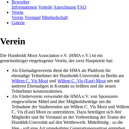
Bewerber
Informationen
Vorteile
Anrechnung
FAQ
Verein
Verein
Vorstand
Mitgliedschaft
Galerie
Verein
Die Humboldt Moot Association e.V. (HMA e.V.) ist ein
gemeinnütziger eingetragener Verein, der zwei Hauptziele hat:
Als Ehemaligenverein dient die HMA als Plattform für
ehemalige Teilnehmer der Humboldt-Universität zu Berlin am
Willem C. Vis Moot
und
Willem C. Vis (East) Moot
um mit
anderen Ehemaligen in Kontakt zu beliben und die neuen
Teilnehmer kennenzulernen.
Als Förderverein verwendet die HMA e.V. von Sponsoren
eingeworbene Mittel und ihre Mitgliedsbeiträge um die
Teilnahme der Studierenden am Willem C. Vis Moot und Willem
C. Vis (East) Moot zu unterstützen. Dazu beteiligen sich ihre
Mitglieder und ihr Vorstand an der Vorbereitung der Teams der
Humbldt-Univesität auf den Wettbewerb. Mittelfristig - so die
Idee - soll eine Art umgekehrter Generationenvertrag entstehen