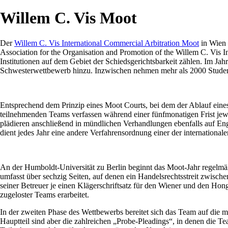
Willem C. Vis Moot
Der
Willem C. Vis International Commercial Arbitration Moot
in Wien 
Association for the Organisation and Promotion of the Willem C. Vis I
Institutionen auf dem Gebiet der Schiedsgerichtsbarkeit zählen. Im 
Schwesterwettbewerb hinzu. Inzwischen nehmen mehr als 2000 Student
Entsprechend dem Prinzip eines Moot Courts, bei dem der Ablauf eines 
teilnehmenden Teams verfassen während einer fünfmonatigen Frist jewei
plädieren anschließend in mündlichen Verhandlungen ebenfalls auf En
dient jedes Jahr eine andere Verfahrensordnung einer der internationale
An der Humboldt-Universität zu Berlin beginnt das Moot-Jahr regelmä
umfasst über sechzig Seiten, auf denen ein Handelsrechtsstreit zwisch
seiner Betreuer je einen Klägerschriftsatz für den Wiener und den Hon
zugeloster Teams erarbeitet.
In der zweiten Phase des Wettbewerbs bereitet sich das Team auf die
Hauptteil sind aber die zahlreichen „Probe-Pleadings“, in denen die T