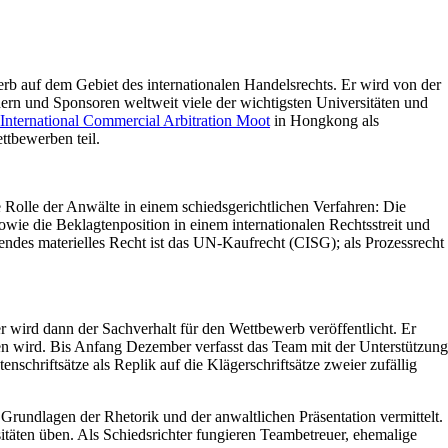
werb auf dem Gebiet des internationalen Handelsrechts. Er wird von der
dern und Sponsoren weltweit viele der wichtigsten Universitäten und
 International Commercial Arbitration Moot
in Hongkong als
tbewerben teil.
e Rolle der Anwälte in einem schiedsgerichtlichen Verfahren: Die
wie die Beklagtenposition in einem internationalen Rechtsstreit und
ndes materielles Recht ist das UN-Kaufrecht (CISG); als Prozessrecht
 wird dann der Sachverhalt für den Wettbewerb veröffentlicht. Er
eben wird. Bis Anfang Dezember verfasst das Team mit der Unterstützung
chriftsätze als Replik auf die Klägerschriftsätze zweier zufällig
rundlagen der Rhetorik und der anwaltlichen Präsentation vermittelt.
täten üben. Als Schieds­richter fungieren Teambetreuer, ehemalige