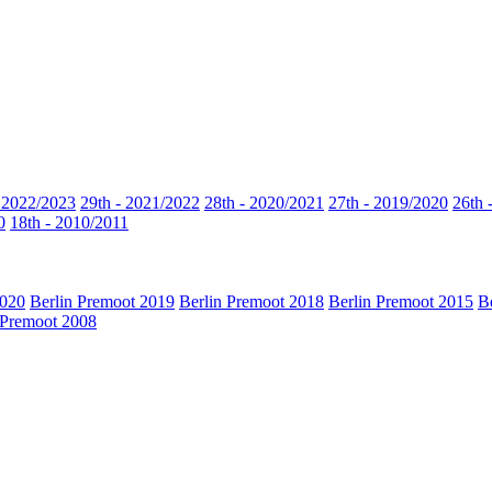
- 2022/2023
29th - 2021/2022
28th - 2020/2021
27th - 2019/2020
26th 
0
18th - 2010/2011
2020
Berlin Premoot 2019
Berlin Premoot 2018
Berlin Premoot 2015
B
 Premoot 2008