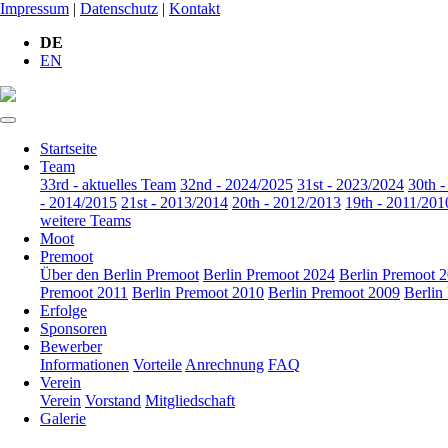
Impressum
|
Datenschutz
|
Kontakt
DE
EN
Startseite
Team
33rd - aktuelles Team
32nd - 2024/2025
31st - 2023/2024
30th 
- 2014/2015
21st - 2013/2014
20th - 2012/2013
19th - 2011/201
weitere Teams
Moot
Premoot
Über den Berlin Premoot
Berlin Premoot 2024
Berlin Premoot 
Premoot 2011
Berlin Premoot 2010
Berlin Premoot 2009
Berlin
Erfolge
Sponsoren
Bewerber
Informationen
Vorteile
Anrechnung
FAQ
Verein
Verein
Vorstand
Mitgliedschaft
Galerie