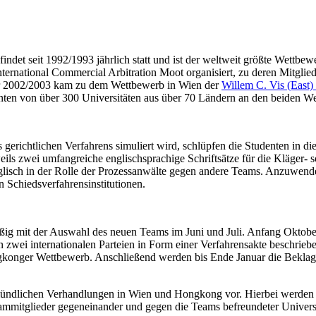
findet seit 1992/1993 jährlich statt und ist der weltweit größte Wettbe
nternational Commercial Arbitration Moot organisiert, zu deren Mitglie
Jahr 2002/2003 kam zu dem Wettbewerb in Wien der
Willem C. Vis (East)
en von über 300 Universitäten aus über 70 Ländern an den beiden Wet
gerichtlichen Verfahrens simuliert wird, schlüpfen die Studenten in di
ls zwei umfangreiche englischsprachige Schriftsätze für die Kläger- so
glisch in der Rolle der Prozessanwälte gegen andere Teams. Anzuwende
n Schiedsverfahrensinstitutionen.
ßig mit der Auswahl des neuen Teams im Juni und Juli. Anfang Oktober
en zwei internationalen Parteien in Form einer Verfahrensakte beschri
gkonger Wettbewerb. Anschließend werden bis Ende Januar die Beklagtens
 mündlichen Verhandlungen in Wien und Hongkong vor. Hierbei werden G
eammitglieder gegeneinander und gegen die Teams befreundeter Universi