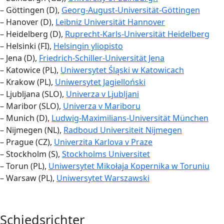
– Göttingen (D),
Georg-August-Universität-Göttingen
– Hanover (D),
Leibniz Universität Hannover
– Heidelberg (D),
Ruprecht-Karls-Universität Heidelberg
– Helsinki (FI),
Helsingin yliopisto
– Jena (D),
Friedrich-Schiller-Universität Jena
– Katowice (PL),
Uniwersytet Śląski w Katowicach
– Krakow (PL),
Uniwersytet Jagielloński
– Ljubljana (SLO),
Univerza v Ljubljani
– Maribor (SLO),
Univerza v Mariboru
– Munich (D),
Ludwig-Maximilians-Universität München
– Nijmegen (NL),
Radboud Universiteit Nijmegen
– Prague (CZ),
Univerzita Karlova v Praze
– Stockholm (S),
Stockholms Universitet
– Torun (PL),
Uniwersytet Mikołaja Kopernika w Toruniu
– Warsaw (PL),
Uniwersytet Warszawski
Schiedsrichter